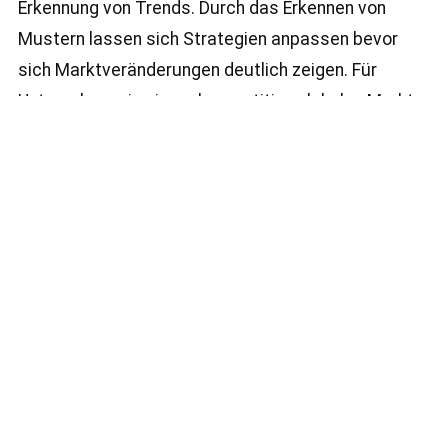
Erkennung von Trends. Durch das Erkennen von
Mustern lassen sich Strategien anpassen bevor
sich Marktveränderungen deutlich zeigen. Für
Unternehmen in einem kompetitiven lokalen Markt
wie Bonn kann das einen echten Vorsprung
bedeuten.
Verantwortung,
Datenschutz und
Transparenz
Der Umgang mit Daten erfordert Verantwortung. Wir
achten darauf dass alle eingesetzten Systeme