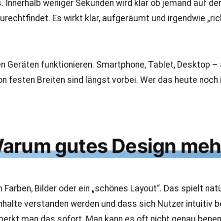
. Innerhalb weniger Sekunden wird klar ob jemand auf der 
echtfindet. Es wirkt klar, aufgeräumt und irgendwie „rich
en Geräten funktionieren. Smartphone, Tablet, Desktop –
von festen Breiten sind längst vorbei. Wer das heute noch 
rum gutes Design mehr i
ben, Bilder oder ein „schönes Layout“. Das spielt natürli
nhalte verstanden werden und dass sich Nutzer intuitiv
 merkt man das sofort. Man kann es oft nicht genau benen