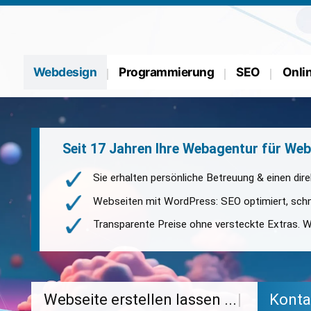
Webdesign
Programmierung
SEO
Onli
Seit 17 Jahren Ihre Webagentur für We
Sie erhalten persönliche Betreuung & einen dir
Webseiten mit WordPress: SEO optimiert, schne
Transparente Preise ohne versteckte Extras. W
W
e
b
s
e
i
t
e
e
r
s
t
e
l
l
e
n
l
a
s
s
e
n
.
.
.
|
Kont