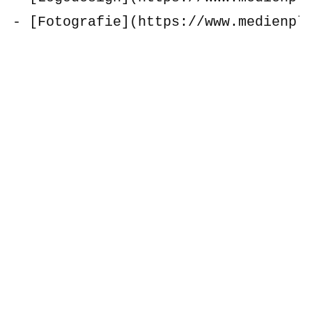
- [Fotografie](https://www.medienplu
## Kontakt & Rechtliches

- [Kontakt](https://www.medienplus.d
- [Impressum](https://www.medienplus
- [Datenschutzerklärung](https://www
## Optional

- [Blog / Aktuelles](https://www.med
- [Webdesign Bonn](https://www.medi
llms.txt Generator: